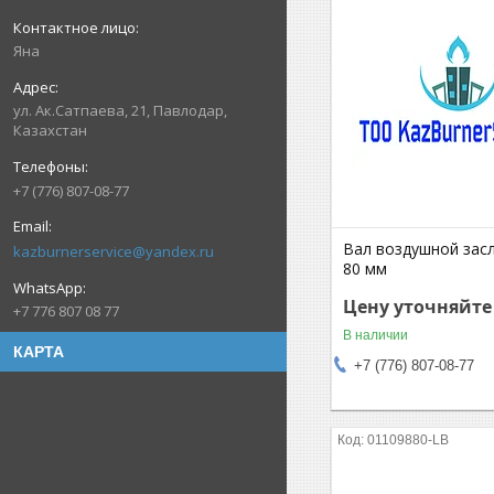
Яна
ул. Ак.Сатпаева, 21, Павлодар,
Казахстан
+7 (776) 807-08-77
Вал воздушной засл
kazburnerservice@yandex.ru
80 мм
Цену уточняйте
+7 776 807 08 77
В наличии
КАРТА
+7 (776) 807-08-77
01109880-LB