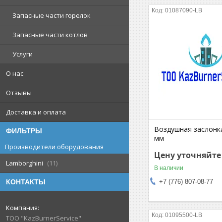
01087090-LB
Запасные части горелок
Запасные части котлов
Услуги
О нас
Отзывы
Доставка и оплата
Воздушная заслонка
ФИЛЬТРЫ
мм
Производители оборудования
Цену уточняйте
Lamborghini
11
В наличии
+7 (776) 807-08-77
КОНТАКТЫ
01095500-LB
ТОО "KazBurnerService"