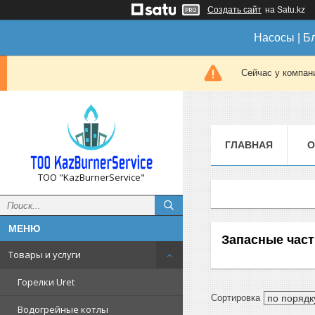
Создать сайт
на Satu.kz
Насосы | Б
Сейчас у компан
ГЛАВНАЯ
О
ТОО "KazBurnerService"
Запасные част
Товары и услуги
Горелки Uret
Водогрейные котлы