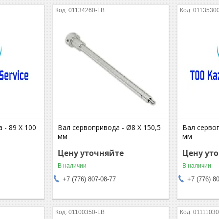
01134260-LB
0113530
 - 89 X 100
Вал сервопривода - Ø8 X 150,5
Вал сервоп
мм
мм
Цену уточняйте
Цену ут
В наличии
В наличии
+7 (776) 807-08-77
+7 (776) 8
01100350-LB
01111030