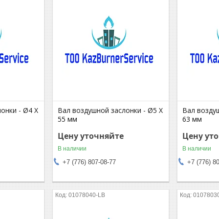
онки - Ø4 X
Вал воздушной заслонки - Ø5 X
Вал воздуш
55 мм
63 мм
Цену уточняйте
Цену ут
В наличии
В наличии
+7 (776) 807-08-77
+7 (776) 8
01078040-LB
0107803