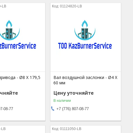
0-LB
01124820-LB
ривода - Ø8 X 179,5
Вал воздушной заслонки - Ø4 X
60 мм
очняйте
Цену уточняйте
В наличии
07-08-77
+7 (776) 807-08-77
-LB
01111050-LB