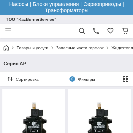
Насосы | Блоки управления | Сервоприводы |
Трансформаторы
ТОО "KazBurnerService"
Товары и услуги
Запасные части горелок
Жидкотопл
Серия AP
Сортировка
0
Фильтры