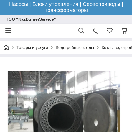
Насосы | Блоки управления | Сервоприводы |
Трансформаторы
ТОО "KazBurnerService"
Товары и услуги
Водогрейные котлы
Котлы водогре