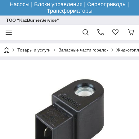
Насосы | Блоки управления | Сервоприводы |
Трансформаторы
ТОО "KazBurnerService"
Товары и услуги
Запасные части горелок
Жидкотопл