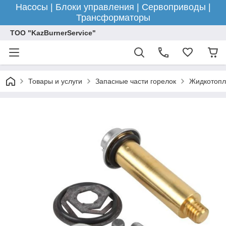
Насосы | Блоки управления | Сервоприводы |
Трансформаторы
ТОО "KazBurnerService"
Товары и услуги
Запасные части горелок
Жидкотопл