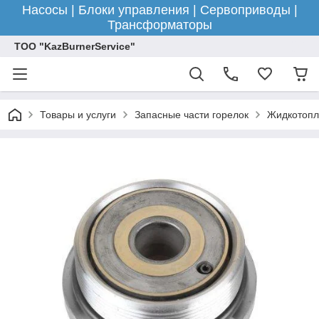
Насосы | Блоки управления | Сервоприводы |
Трансформаторы
ТОО "KazBurnerService"
Товары и услуги
Запасные части горелок
Жидкотопл