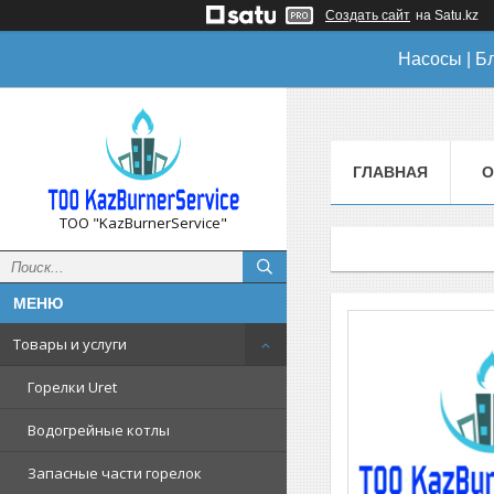
Создать сайт
на Satu.kz
Насосы | Б
ГЛАВНАЯ
О
ТОО "KazBurnerService"
Товары и услуги
Горелки Uret
Водогрейные котлы
Запасные части горелок