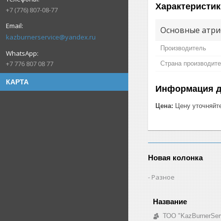
Характеристик
+7 (776) 807-08-77
Основные атри
kazburnerservice@yandex.ru
Производитель
+7 776 807 08 77
Страна производит
КАРТА
Информация д
Цена:
Цену уточняйт
Новая колонка
Разное
ТОО "KazBurnerSer