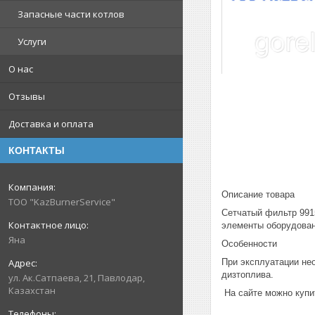
Запасные части котлов
Услуги
О нас
Отзывы
Доставка и оплата
КОНТАКТЫ
Описание товара
ТОО "KazBurnerService"
Сетчатый фильтр 991
элементы оборудован
Яна
Особенности
При эксплуатации не
дизтоплива.
ул. Ак.Сатпаева, 21, Павлодар,
Казахстан
На сайте можно купи