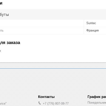
и
буты
Suntec
ель
Франция
ля заказа
е
График р
Понедельни
vice"
+7 (776) 807-08-77