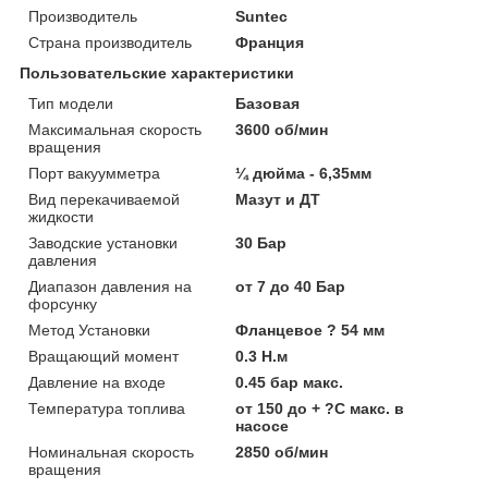
Производитель
Suntec
Страна производитель
Франция
Пользовательские характеристики
Тип модели
Базовая
Максимальная скорость
3600 об/мин
вращения
Порт вакуумметра
¼ дюйма - 6,35мм
Вид перекачиваемой
Мазут и ДТ
жидкости
Заводские установки
30 Бар
давления
Диапазон давления на
от 7 до 40 Бар
форсунку
Метод Установки
Фланцевое ? 54 мм
Вращающий момент
0.3 Н.м
Давление на входе
0.45 бар макс.
Температура топлива
от 150 до + ?C макс. в
насосе
Номинальная скорость
2850 об/мин
вращения