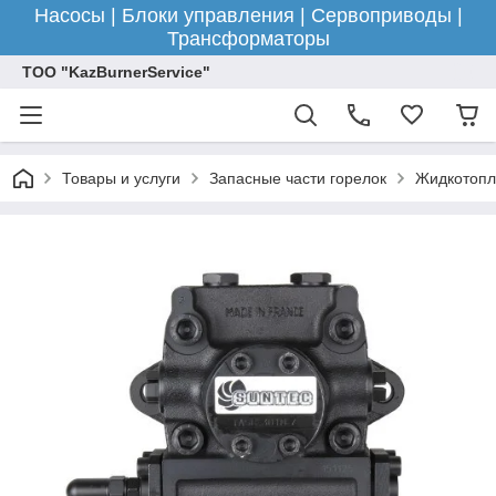
Насосы | Блоки управления | Сервоприводы |
Трансформаторы
ТОО "KazBurnerService"
Товары и услуги
Запасные части горелок
Жидкотопл