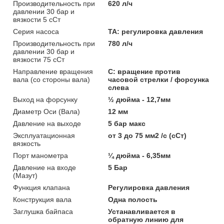
Производительность при
620 л/ч
давлении 30 бар и
вязкости 5 сСт
Серия насоса
TA: pегулировка давления
Производительность при
780 л/ч
давлении 30 бар и
вязкости 75 сСт
Направление вращения
C: вращение против
вала (со стороны вала)
часовой стрелки / форсунка
слева
Выход на форсунку
½ дюйма - 12,7мм
Диаметр Оси (Вала)
12 мм
Давление на выходе
5 бар макс
Эксплуатационная
от 3 до 75 мм2 /с (сСт)
вязкость
Порт манометра
¼ дюйма - 6,35мм
Давление на входе
5 Бар
(Мазут)
Функция клапана
Регулировка давления
Конструкция вала
Одна полость
Заглушка байпаса
Устанавливается в
обратную линию для