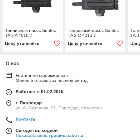
Топливный насос Suntec
Топливный насос Suntec
Топл
TA 2 A 4010 7
TA 2 C 4010 7
TA 3
Цену уточняйте
Цену уточняйте
Цен
О нас
Рейтинг не сформирован
Менее 5 отзывов за последний год
Работает с 01.02.2015
г. Павлодар
ул. Ак.Сатпаева, 21, Павлодар, Казахстан
Контакты
Сегодня выходной
Показать весь график работы