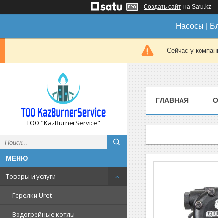
Создать сайт
на Satu.kz
Насосы | Б
Сейчас у компан
ГЛАВНАЯ
О
ТОО "KazBurnerService"
Товары и услуги
Горелки Uret
Водогрейные котлы