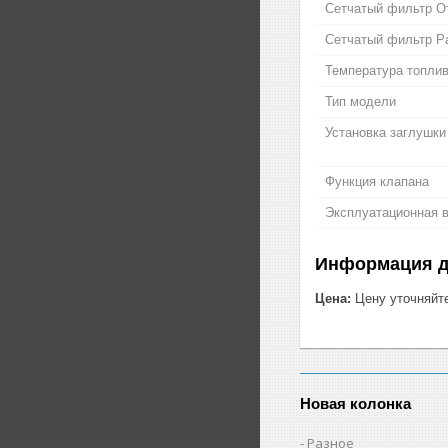
Сетчатый фильтр От
Сетчатый фильтр Ра
Температура топли
Тип модели
Установка заглушки
Функция клапана
Эксплуатационная в
Информация д
Цена:
Цену уточняйт
Новая колонка
Разное