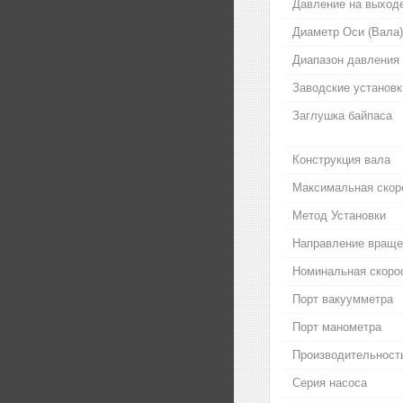
Давление на выход
Диаметр Оси (Вала)
Диапазон давления
Заводские установк
Заглушка байпаса
Конструкция вала
Максимальная скор
Метод Установки
Направление вращен
Номинальная скоро
Порт вакуумметра
Порт манометра
Производительность
Серия насоса