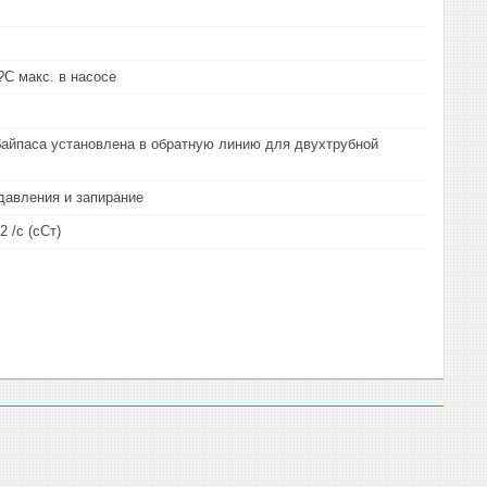
?C макс. в насосе
байпаса установлена в обратную линию для двухтрубной
давления и запирание
2 /с (сСт)