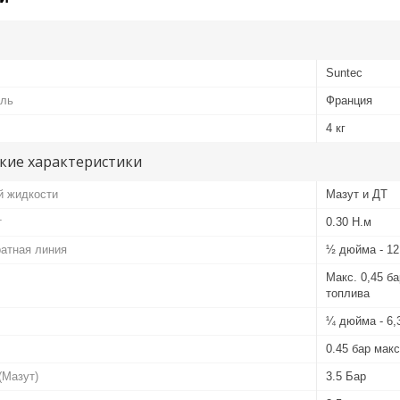
Suntec
ель
Франция
4 кг
кие характеристики
й жидкости
Мазут и ДТ
т
0.30 Н.м
атная линия
½ дюйма - 1
Макс. 0,45 б
топлива
¼ дюйма - 6
0.45 бар макс
(Мазут)
3.5 Бар