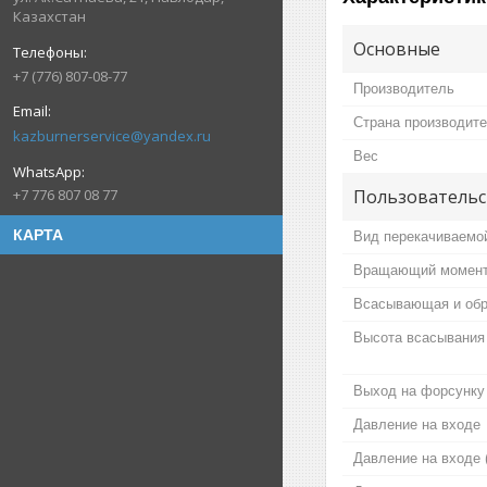
Казахстан
Основные
+7 (776) 807-08-77
Производитель
Страна производит
kazburnerservice@yandex.ru
Вес
+7 776 807 08 77
Пользовательс
КАРТА
Вид перекачиваемо
Вращающий момен
Всасывающая и обр
Высота всасывания
Выход на форсунку
Давление на входе
Давление на входе 