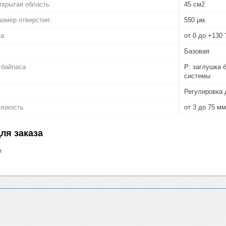
крытая область:
45 см2
змер отверстия:
550 µм.
ва
от 0 до +130 
Базовая
 байпаса
P: заглушка 
системы
Регулировка 
язкость
от 3 до 75 мм
ля заказа
е