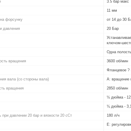
е
3.5 бар макс
11 мм
 на форсунку
от 14 до 30 Б
и давления
20 Бар
Устанавливае
ключом-шести
Одна полост
ость вращения
3600 об/мин
Фланцевое ?
ия вала (со стороны вала)
A: вращение 
сть вращения
2850 об/мин
½ дюйма - 1
⅛ дюйма - 3
 при давлении 20 бар и вязкости 20 сСт
180 л/ч
E: регулиров