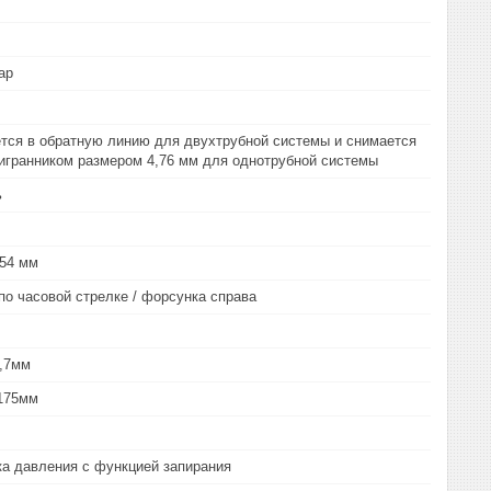
ар
тся в обратную линию для двухтрубной системы и снимается
гранником размером 4,76 мм для однотрубной системы
ь
 54 мм
по часовой стрелке / форсунка справа
2,7мм
,175мм
ка давления с функцией запирания