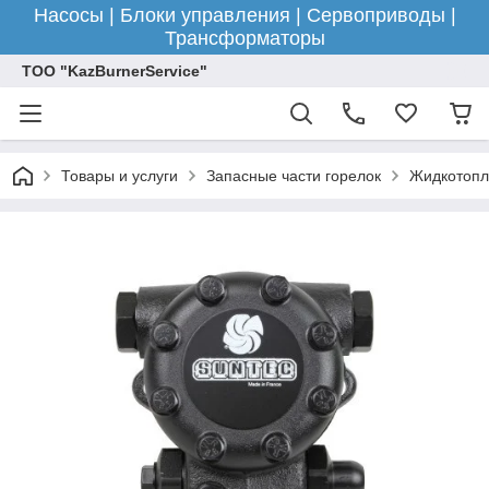
Насосы | Блоки управления | Сервоприводы |
Трансформаторы
ТОО "KazBurnerService"
Товары и услуги
Запасные части горелок
Жидкотопл