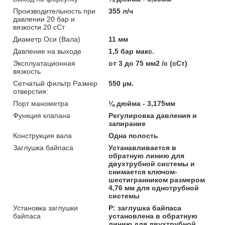
Производительность при
355 л/ч
давлении 20 бар и
вязкости 20 сСт
Диаметр Оси (Вала)
11 мм
Давление на выходе
1,5 бар макс.
Эксплуатационная
от 3 до 75 мм2 /с (сСт)
вязкость
Сетчатый фильтр Размер
550 µм.
отверстия:
Порт манометра
⅛ дюйма - 3,175мм
Функция клапана
Регулировка давления и
запирание
Конструкция вала
Одна полость
Заглушка байпаса
Устанавливается в
обратную линию для
двухтрубной системы и
снимается ключом-
шестигранником размером
4,76 мм для однотрубной
системы
Установка заглушки
P: заглушка байпаса
байпаса
установлена в обратную
линию для двухтрубной