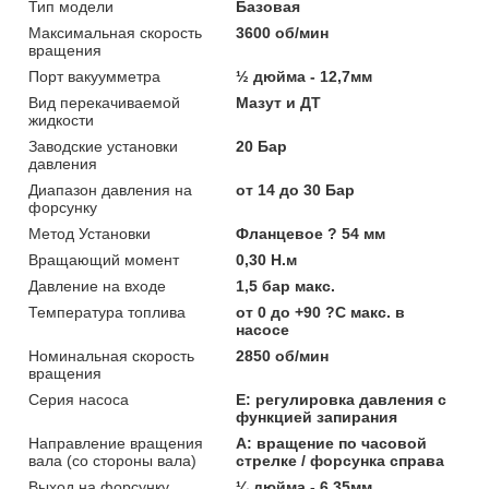
Тип модели
Базовая
Максимальная скорость
3600 об/мин
вращения
Порт вакуумметра
½ дюйма - 12,7мм
Вид перекачиваемой
Мазут и ДТ
жидкости
Заводские установки
20 Бар
давления
Диапазон давления на
от 14 до 30 Бар
форсунку
Метод Установки
Фланцевое ? 54 мм
Вращающий момент
0,30 Н.м
Давление на входе
1,5 бар макс.
Температура топлива
от 0 до +90 ?C макс. в
насосе
Номинальная скорость
2850 об/мин
вращения
Серия насоса
E: регулировка давления с
функцией запирания
Направление вращения
A: вращение по часовой
вала (со стороны вала)
стрелке / форсунка справа
Выход на форсунку
¼ дюйма - 6,35мм