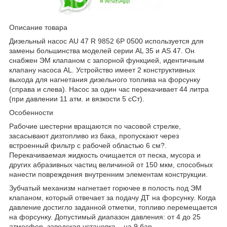
Описание товара
Дизельный насос AU 47 R 9852 6P 0500 используется для
замены большинства моделей серии AL 35 и AS 47. Он
снабжен ЭМ клапаном с запорной функцией, идентичным
клапану насоса AL. Устройство имеет 2 конструктивных
выхода для нагнетания дизельного топлива на форсунку
(справа и слева). Насос за один час перекачивает 44 литра
(при давлении 11 атм. и вязкости 5 сСт).
Особенности
Рабочие шестерни вращаются по часовой стрелке,
засасывают дизтопливо из бака, пропускают через
встроенный фильтр с рабочей областью 6 см?.
Перекачиваемая жидкость очищается от песка, мусора и
других абразивных частиц величиной от 150 мкм, способных
нанести повреждения внутренним элементам конструкции.
Зубчатый механизм нагнетает горючее в полость под ЭМ
клапаном, который отвечает за подачу ДТ на форсунку. Когда
давление достигло заданной отметки, топливо перемещается
на форсунку. Допустимый диапазон давления: от 4 до 25
атмосфер, заводская установка – на 9 бар.