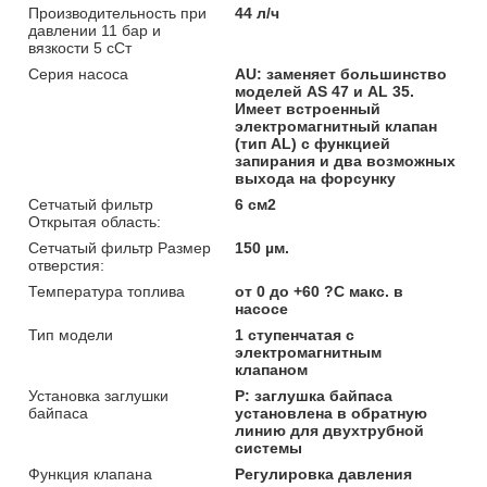
Производительность при
44 л/ч
давлении 11 бар и
вязкости 5 сСт
Серия насоса
AU: заменяет большинство
моделей AS 47 и AL 35.
Имеет встроенный
электромагнитный клапан
(тип AL) с функцией
запирания и два возможных
выхода на форсунку
Сетчатый фильтр
6 см2
Открытая область:
Сетчатый фильтр Размер
150 µм.
отверстия:
Температура топлива
от 0 до +60 ?C макс. в
насосе
Тип модели
1 ступенчатая с
электромагнитным
клапаном
Установка заглушки
P: заглушка байпаса
байпаса
установлена в обратную
линию для двухтрубной
системы
Функция клапана
Регулировка давления