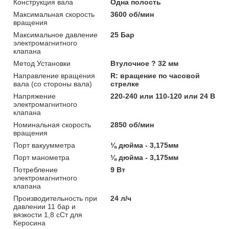
Конструкция вала
Одна полость
Максимальная скорость
3600 об/мин
вращения
Максимальное давление
25 Бар
электромагнитного
клапана
Метод Установки
Втулочное ? 32 мм
Направление вращения
R: вращение по часовой
вала (со стороны вала)
стрелке
Напряжение
220-240 или 110-120 или 24 В
электромагнитного
клапана
Номинальная скорость
2850 об/мин
вращения
Порт вакуумметра
⅛ дюйма - 3,175мм
Порт манометра
⅛ дюйма - 3,175мм
Потребление
9 Вт
электромагнитного
клапана
Производительность при
24 л/ч
давлении 11 бар и
вязкости 1,8 сСт для
Керосина