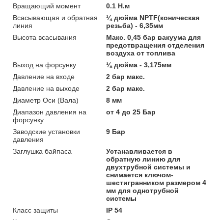
Вращающий момент
0.1 Н.м
Всасывающая и обратная
¼ дюйма NPTF(коническая
линия
резьба) - 6,35мм
Высота всасывания
Макс. 0,45 бар вакуума для
предотвращения отделения
воздуха от топлива
Выход на форсунку
⅛ дюйма - 3,175мм
Давление на входе
2 бар макс.
Давление на выходе
2 бар макс.
Диаметр Оси (Вала)
8 мм
Диапазон давления на
от 4 до 25 Бар
форсунку
Заводские установки
9 Бар
давления
Заглушка байпаса
Устанавливается в
обратную линию для
двухтрубной системы и
снимается ключом-
шестигранником размером 4
мм для однотрубной
системы
Класс защиты
IP 54