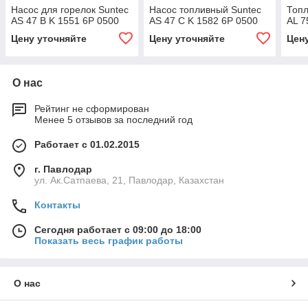
Насос для горелок Suntec
Насос топливный Suntec
Топл
AS 47 B K 1551 6P 0500
AS 47 C K 1582 6P 0500
AL 7
Цену уточняйте
Цену уточняйте
Цен
О нас
Рейтинг не сформирован
Менее 5 отзывов за последний год
Работает с 01.02.2015
г. Павлодар
ул. Ак.Сатпаева, 21, Павлодар, Казахстан
Контакты
Сегодня работает с 09:00 до 18:00
Показать весь график работы
О нас