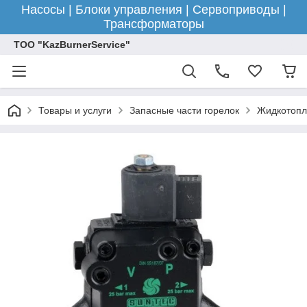
Насосы | Блоки управления | Сервоприводы |
Трансформаторы
ТОО "KazBurnerService"
Товары и услуги
Запасные части горелок
Жидкотопл