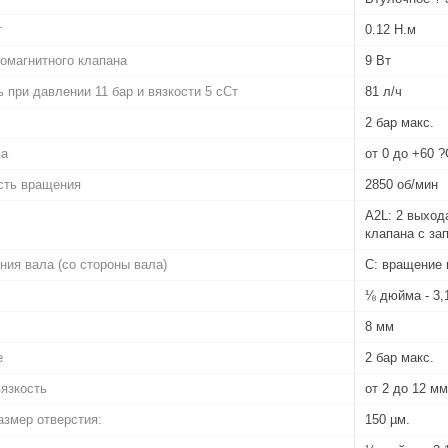
т
0.12 Н.м
омагнитного клапана
9 Вт
 при давлении 11 бар и вязкости 5 сСт
81 л/ч
2 бар макс.
ва
от 0 до +60 ?
сть вращения
2850 об/мин
A2L: 2 выход
клапана с за
ия вала (со стороны вала)
C: вращение 
⅛ дюйма - 3
8 мм
е
2 бар макс.
язкость
от 2 до 12 мм
змер отверстия:
150 µм.