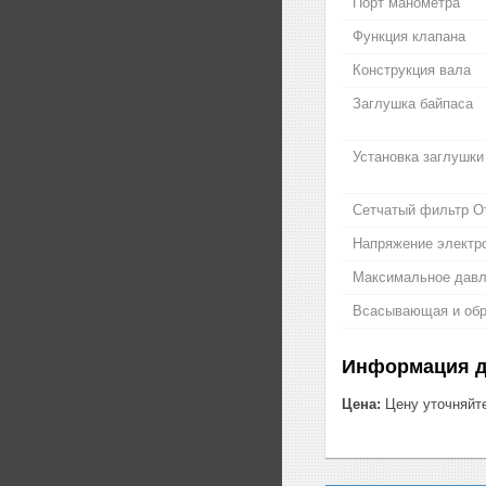
Порт манометра
Функция клапана
Конструкция вала
Заглушка байпаса
Установка заглушки
Сетчатый фильтр От
Напряжение электро
Максимальное давл
Всасывающая и обр
Информация д
Цена:
Цену уточняйт