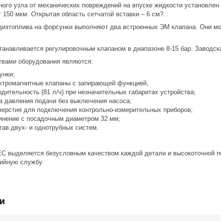
ого узла от механических повреждений на впуске жидкости установле
 150 мкм. Открытая область сетчатой вставки – 6 см?.
дизтоплива на форсунки выполняют два встроенных ЭМ клапана. Они мо
танавливается регулировочным клапаном в диапазоне 8-15 бар. Заводска
вами оборудования являются:
унки;
ктромагнитные клапаны с запирающей функцией;
дительность (81 л/ч) при незначительных габаритах устройства;
ка давления подачи без выключения насоса;
верстия для подключения контрольно-измерительных приборов;
инение с посадочным диаметром 32 мм;
тав двух- и однотрубных систем.
 выделяется безусловным качеством каждой детали и высокоточной по
рийную службу.
и