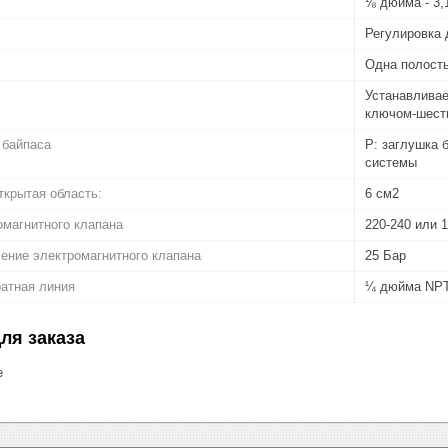
⅛ дюйма - 3
Регулировка 
Одна полост
Устанавливае
ключом-шест
 байпаса
P: заглушка 
системы
крытая область:
6 см2
магнитного клапана
220-240 или 1
ение электромагнитного клапана
25 Бар
атная линия
¼ дюйма NPTF
ля заказа
е