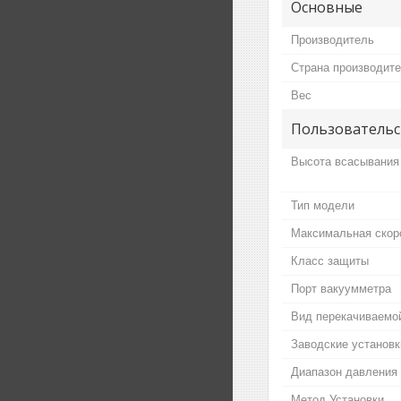
Основные
Производитель
Страна производит
Вес
Пользовательс
Высота всасывания
Тип модели
Максимальная скор
Класс защиты
Порт вакуумметра
Вид перекачиваемо
Заводские установк
Диапазон давления
Метод Установки