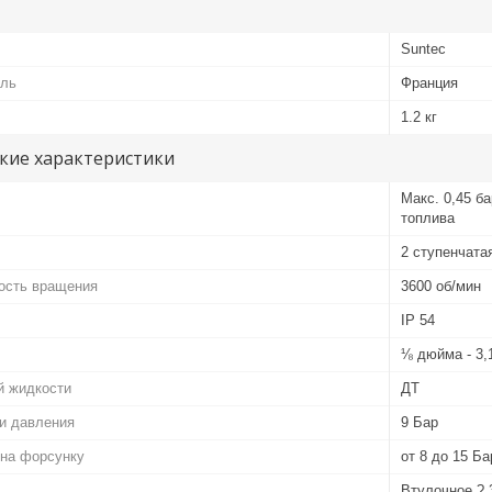
Suntec
ель
Франция
1.2 кг
кие характеристики
Макс. 0,45 б
топлива
2 ступенчата
ость вращения
3600 об/мин
IP 54
⅛ дюйма - 3
й жидкости
ДТ
и давления
9 Бар
 на форсунку
от 8 до 15 Ба
Втулочное ? 