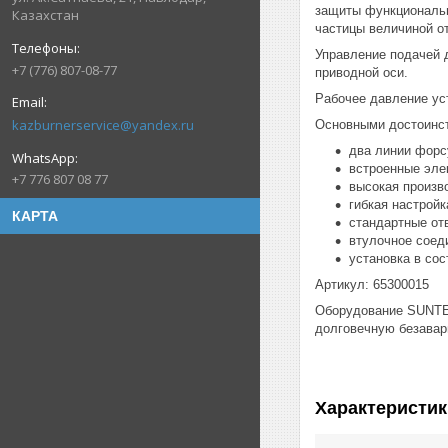
защиты функциональн
Казахстан
частицы величиной от
Управление подачей 
+7 (776) 807-08-77
приводной оси.
Рабочее давление ус
kazburnerservice@yandex.ru
Основными достоинст
два линии форс
встроенные эле
+7 776 807 08 77
высокая произво
гибкая настрой
КАРТА
стандартные от
втулочное соед
установка в сос
Артикул: 65300015
Оборудование SUNTEC
долговечную безава
Характеристик