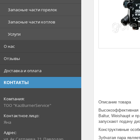
Запасные части горелок
Запасные части котлов
Услуги
О нас
Отзывы
Доставка и оплата
КОНТАКТЫ
Описание товара
ТОО "KazBurnerService"
Высокоэффективная м
Baltur, Weishaupt и 
запускают подачу ди
Яна
Конструктивные особ
Зубчатая пара являе
ул. Ак.Сатпаева, 21, Павлодар,