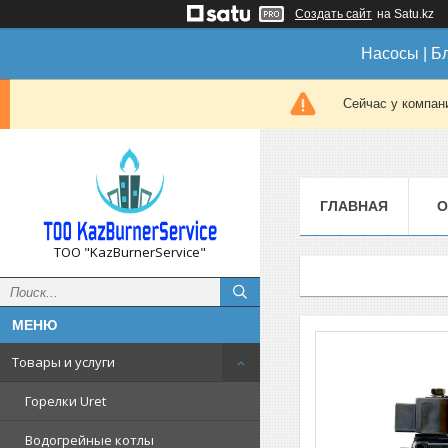
Создать сайт
на Satu.kz
Насосы | Б
Сейчас у компан
ГЛАВНАЯ
О
ТОО "KazBurnerService"
Товары и услуги
Горелки Uret
Водогрейные котлы