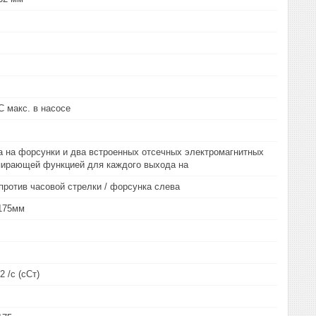
C макс. в насосе
а на форсунки и два встроенных отсечных электромагнитных
пирающей функцией для каждого выхода на
против часовой стрелки / форсунка слева
,175мм
2 /с (сСт)