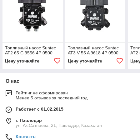
Топливный насос Suntec
Топливный насос Suntec
Топл
AT2 65 C 9556 4P 0500
AT3 V 55 A 9618 4P 0500
AT2 
Цену уточняйте
Цену уточняйте
Цен
О нас
Рейтинг не сформирован
Менее 5 отзывов за последний год
Работает с 01.02.2015
г. Павлодар
ул. Ак.Сатпаева, 21, Павлодар, Казахстан
Контакты