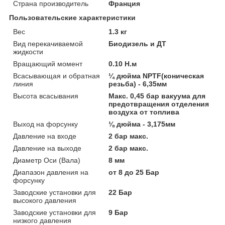
Страна производитель
Франция
Пользовательские характеристики
Вес
1.3 кг
Вид перекачиваемой
Биодизель и ДТ
жидкости
Вращающий момент
0.10 Н.м
Всасывающая и обратная
¼ дюйма NPTF(коническая
линия
резьба) - 6,35мм
Высота всасывания
Макс. 0,45 бар вакуума для
предотвращения отделения
воздуха от топлива
Выход на форсунку
⅛ дюйма - 3,175мм
Давление на входе
2 бар макс.
Давление на выходе
2 бар макс.
Диаметр Оси (Вала)
8 мм
Диапазон давления на
от 8 до 25 Бар
форсунку
Заводские установки для
22 Бар
высокого давления
Заводские установки для
9 Бар
низкого давления