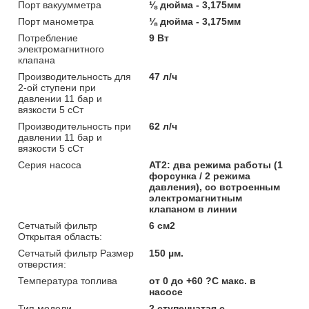
Порт вакуумметра
⅛ дюйма - 3,175мм
Порт манометра
⅛ дюйма - 3,175мм
Потребление
9 Вт
электромагнитного
клапана
Производительность для
47 л/ч
2-ой ступени при
давлении 11 бар и
вязкости 5 сСт
Производительность при
62 л/ч
давлении 11 бар и
вязкости 5 сСт
Серия насоса
AT2: два режима работы (1
форсунка / 2 режима
давления), со встроенным
электромагнитным
клапаном в линии
Сетчатый фильтр
6 см2
Открытая область:
Сетчатый фильтр Размер
150 µм.
отверстия:
Температура топлива
от 0 до +60 ?C макс. в
насосе
Тип модели
2 ступенчатая с