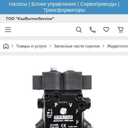
Насосы | Блоки управления | Сервоприводы |
Трансформаторы
ТОО "KazBurnerService"
Товары и услуги
Запасные части горелок
Жидкотопл