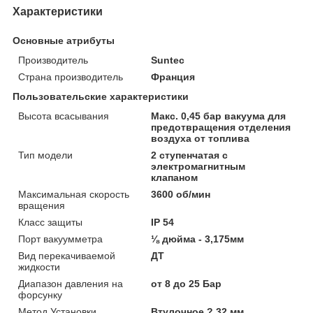
Характеристики
Основные атрибуты
Производитель
Suntec
Страна производитель
Франция
Пользовательские характеристики
Высота всасывания
Макс. 0,45 бар вакуума для
предотвращения отделения
воздуха от топлива
Тип модели
2 ступенчатая с
электромагнитным
клапаном
Максимальная скорость
3600 об/мин
вращения
Класс защиты
IP 54
Порт вакуумметра
⅛ дюйма - 3,175мм
Вид перекачиваемой
ДТ
жидкости
Диапазон давления на
от 8 до 25 Бар
форсунку
Метод Установки
Втулочное ? 32 мм