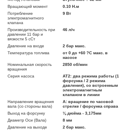
Вращающий момент
0.10 Н.м
Потребление
9 Вт
электромагнитного
клапана
Производительность при
46 л/ч
давлении 11 бар и
вязкости 5 сСт
Давление на входе
2 бар макс.
Температура топлива
от 0 до +60 ?C макс. в
насосе
Номинальная скорость
2850 об/мин
вращения
Серия насоса
AT2: два режима работы (1
форсунка / 2 режима
давления), со встроенным
электромагнитным
клапаном в линии
Направление вращения
A: вращение по часовой
вала (со стороны вала)
стрелке / форсунка справа
Выход на форсунку
⅛ дюйма - 3,175мм
Диаметр Оси (Вала)
8 мм
Давление на выходе
2 бар макс.