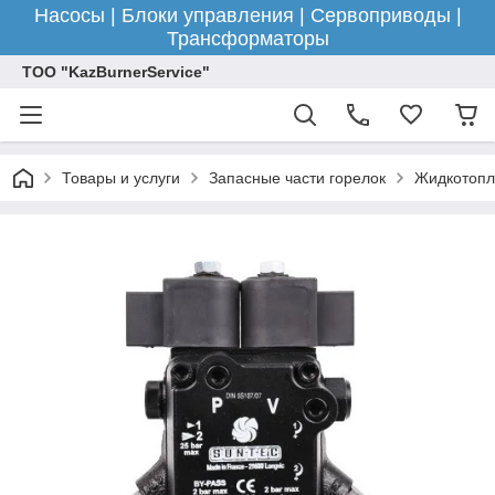
Насосы | Блоки управления | Сервоприводы |
Трансформаторы
ТОО "KazBurnerService"
Товары и услуги
Запасные части горелок
Жидкотопл