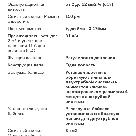
Эксплуатационная
от 2 до 12 мм2 /с (сСт)
вязкость
Сетчатый фильтр Размер
150 µм.
отверстия:
Порт манометра
⅛ дюйма - 3,175мм
Производительность для
31 л/ч
2-ой ступени при
давлении 11 бар и
вязкости 5 сСт
Функция клапана
Регулировка давления
Конструкция вала
Одна полость
Заглушка байпаса
Устанавливается в
обратную линию для
двухтрубной системы и
снимается ключом-
шестигранником размером 4
мм для однотрубной
системы
Установка заглушки
P: заглушка байпаса
байпаса
установлена в обратную
линию для двухтрубной
системы
Сетчатый фильтр
6 см2
Открытая область: