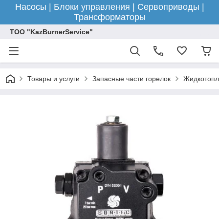
Насосы | Блоки управления | Сервоприводы |
Трансформаторы
ТОО "KazBurnerService"
Товары и услуги
Запасные части горелок
Жидкотопл