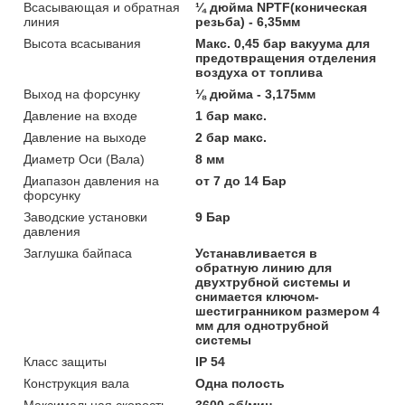
Всасывающая и обратная
¼ дюйма NPTF(коническая
линия
резьба) - 6,35мм
Высота всасывания
Макс. 0,45 бар вакуума для
предотвращения отделения
воздуха от топлива
Выход на форсунку
⅛ дюйма - 3,175мм
Давление на входе
1 бар макс.
Давление на выходе
2 бар макс.
Диаметр Оси (Вала)
8 мм
Диапазон давления на
от 7 до 14 Бар
форсунку
Заводские установки
9 Бар
давления
Заглушка байпаса
Устанавливается в
обратную линию для
двухтрубной системы и
снимается ключом-
шестигранником размером 4
мм для однотрубной
системы
Класс защиты
IP 54
Конструкция вала
Одна полость
Максимальная скорость
3600 об/мин