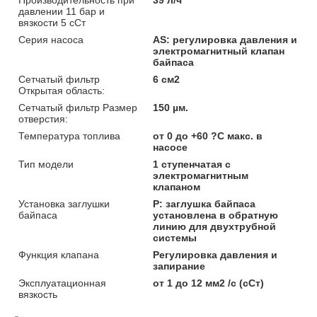
давлении 11 бар и
вязкости 5 сСт
Серия насоса
AS: регулировка давления и
электромагнитный клапан
байпаса
Сетчатый фильтр
6 см2
Открытая область:
Сетчатый фильтр Размер
150 µм.
отверстия:
Температура топлива
от 0 до +60 ?C макс. в
насосе
Тип модели
1 ступенчатая с
электромагнитным
клапаном
Установка заглушки
P: заглушка байпаса
байпаса
установлена в обратную
линию для двухтрубной
системы
Функция клапана
Регулировка давления и
запирание
Эксплуатационная
от 1 до 12 мм2 /с (сСт)
вязкость