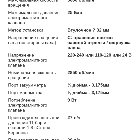
вращения
Максимальное давление
25 Бар
электромагнитного
клапана
Метод Установки
Втулочное ? 32 мм
Направление вращения
C: вращение против
вала (со стороны вала)
часовой стрелки / форсунка
слева
Напряжение
220-240 или 110-120 или 24 В
электромагнитного
клапана
Номинальная скорость
2850 об/мин
вращения
Порт вакуумметра
⅛ дюйма - 3,175мм
Порт манометра
⅛ дюйма - 3,175мм
Потребление
9 Вт
электромагнитного
клапана
Производительность при
27 л/ч
давлении 11 бар и
вязкости 1,8 сСт для
Керосина
Производительность при
39 л/ч