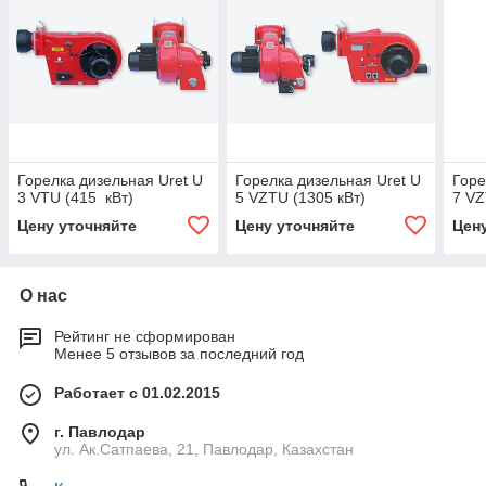
Горелка дизельная Uret U
Горелка дизельная Uret U
Горе
3 VTU (415 кВт)
5 VZTU (1305 кВт)
7 VZ
Цену уточняйте
Цену уточняйте
Цен
О нас
Рейтинг не сформирован
Менее 5 отзывов за последний год
Работает с 01.02.2015
г. Павлодар
ул. Ак.Сатпаева, 21, Павлодар, Казахстан