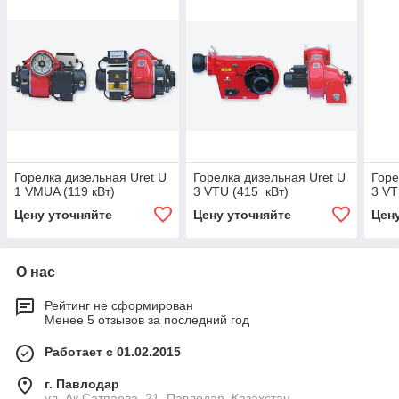
Горелка дизельная Uret U
Горелка дизельная Uret U
Горе
1 VMUA (119 кВт)
3 VTU (415 кВт)
3 VT
Цену уточняйте
Цену уточняйте
Цен
О нас
Рейтинг не сформирован
Менее 5 отзывов за последний год
Работает с 01.02.2015
г. Павлодар
ул. Ак.Сатпаева, 21, Павлодар, Казахстан