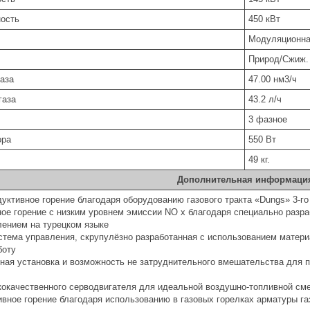
ость
450 кВт
Модуляционн
Природ/Сжиж. 
аза
47.00 нм3/ч
газа
43.2 л/ч
3 фазное
ора
550 Вт
49 кг.
Дополнительная информаци
дуктивное горение благодаря оборудованию газового тракта «Dungs» 3-го
ное горение с низким уровнем эмиссии NO x благодаря специально раз
ением на турецком языке
истема управления, скрупулёзно разработанная с использованием матер
боту
ичная установка и возможность не затруднительного вмешательства для
кокачественного серводвигателя для идеальной воздушно-топливной см
вное горение благодаря использованию в газовых горелках арматуры га