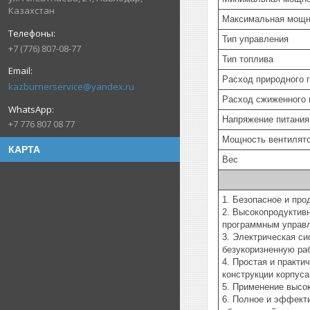
Казахстан
Максимальная мощн
Тип управления
+7 (776) 807-08-77
Тип топлива
Расход природного г
kazburnerservice@yandex.ru
Расход сжиженного 
Напряжение питания
+7 776 807 08 77
Мощность вентилят
КАРТА
Вес
1. Безопасное и про
2. Высокопродуктив
программным управл
3. Электрическая с
безукоризненную ра
4. Простая и практ
конструкции корпуса
5. Применение высо
6. Полное и эффекти