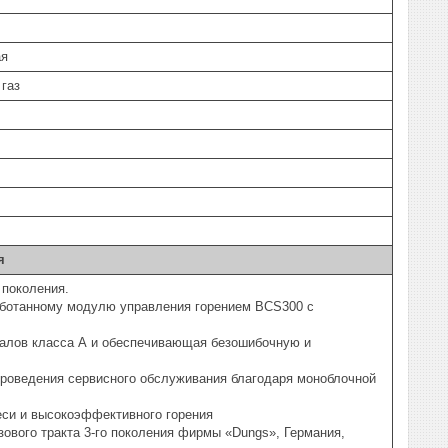
ая
газ
я
 поколения.
работанному модулю управления горением BCS300 с
иалов класса А и обеспечивающая безошибочную и
 проведения сервисного обслуживания благодаря моноблочной
еси и высокоэффективного горения
зового тракта 3-го поколения фирмы «Dungs», Германия,