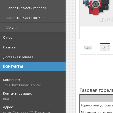
Запасные части горелок
Запасные части котлов
Услуги
О нас
Отзывы
Доставка и оплата
КОНТАКТЫ
ТОО "KazBurnerService"
Газовая горел
Яна
Горелочное устройс
ул. Ак.Сатпаева, 21, Павлодар,
Минимальная мощно