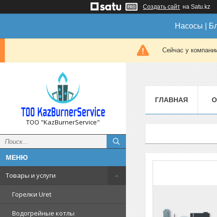
Создать сайт
на Satu.kz
Насосы | Б
Сейчас у компании
ГЛАВНАЯ
О
ТОО "KazBurnerService"
Товары и услуги
Горелки Uret
Водогрейные котлы