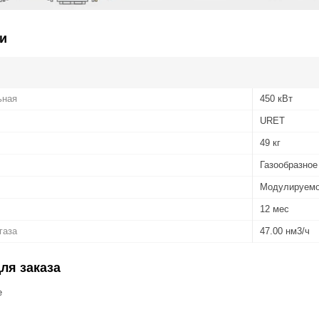
и
ьная
450 кВт
URET
49 кг
Газообразное
Модулируем
12 мес
газа
47.00 нм3/ч
ля заказа
е