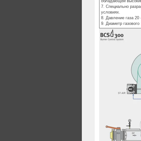
обладающей высоким
7. Специально разр
условиях.
8. Давление газа 20 
9. Диаметр газового 