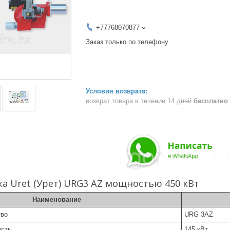
+77768070877
Заказ только по телефону
возврат товара в течение 14 дней
бесплатно
ка Uret (Урет) URG3 AZ мощностью 450 кВт
Наименование
тво
URG 3AZ
сть
145 кВт