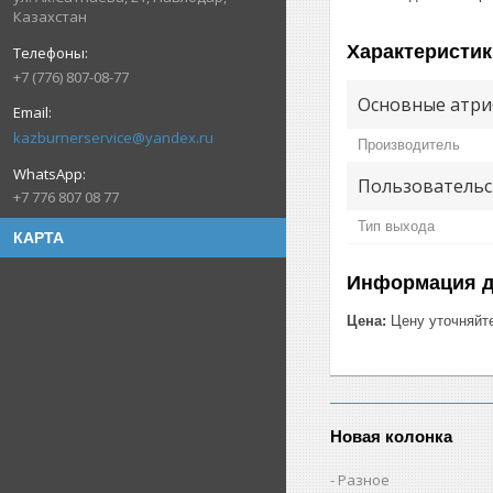
Казахстан
Характеристик
+7 (776) 807-08-77
Основные атри
kazburnerservice@yandex.ru
Производитель
Пользовательс
+7 776 807 08 77
Тип выхода
КАРТА
Информация д
Цена:
Цену уточняйт
Новая колонка
Разное