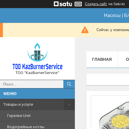
Создать сайт
на Satu.kz
Насосы | Б
Сейчас у компании
ГЛАВНАЯ
О
ТОО "KazBurnerService"
Товары и услуги
Горелки Uret
Водогрейные котлы