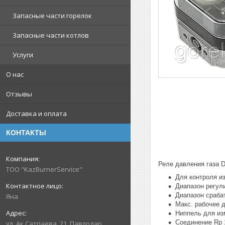
Запасные части горелок
Запасные части котлов
Услуги
О нас
Отзывы
Доставка и оплата
КОНТАКТЫ
Реле давления газа 
ТОО "KazBurnerService"
Для контроля и
Диапазон регули
Диапазон сраба
Яна
Макс. рабочее 
Ниппель для из
Соединение Rp 
ул. Ак.Сатпаева, 21, Павлодар,