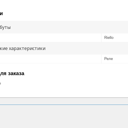
и
буты
Riello
кие характеристики
Реле
ля заказа
е