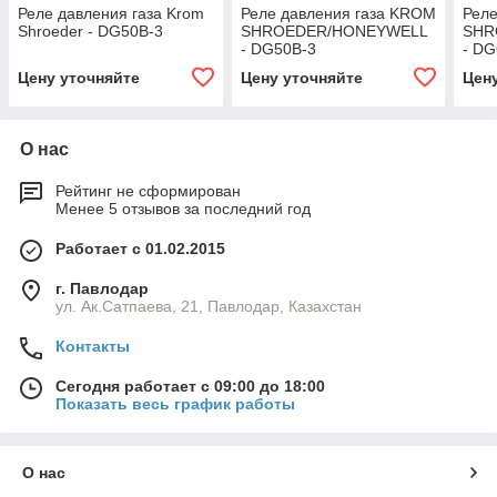
Реле давления газа Krom
Реле давления газа KROM
Реле
Shroeder - DG50B-3
SHROEDER/HONEYWELL
SHR
- DG50B-3
- DG
Цену уточняйте
Цену уточняйте
Цен
О нас
Рейтинг не сформирован
Менее 5 отзывов за последний год
Работает с 01.02.2015
г. Павлодар
ул. Ак.Сатпаева, 21, Павлодар, Казахстан
Контакты
Сегодня работает с 09:00 до 18:00
Показать весь график работы
О нас