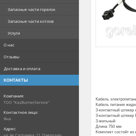
Запасные части горелок
Запасные части котлов
Услуги
О нас
Отзывы
Доставка и оплата
КОНТАКТЫ
Кабель электропитан
ТОО "KazBurnerService"
Кабель питания жидк
3-контактный штекер
3-контактный штекер
Яна
3-жильный
Длина 750 мм
Комплект состойт из 
ул. Ак.Сатпаева, 21, Павлодар,