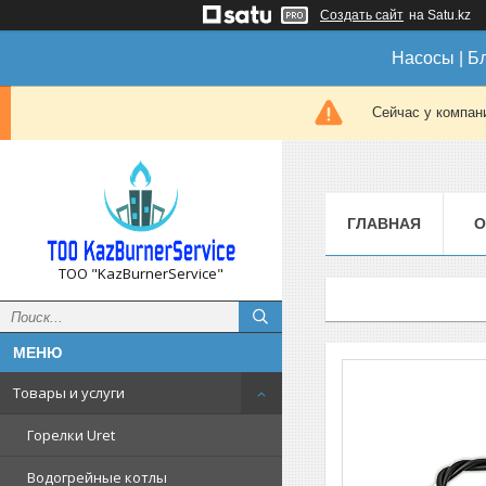
Создать сайт
на Satu.kz
Насосы | Б
Сейчас у компан
ГЛАВНАЯ
О
ТОО "KazBurnerService"
Товары и услуги
Горелки Uret
Водогрейные котлы