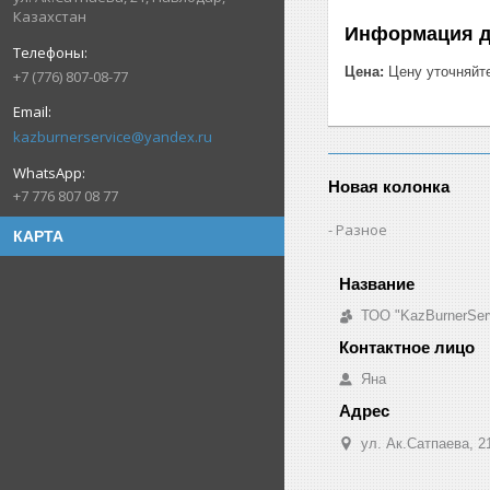
Казахстан
Информация д
Цена:
Цену уточняйт
+7 (776) 807-08-77
kazburnerservice@yandex.ru
Новая колонка
+7 776 807 08 77
Разное
КАРТА
ТОО "KazBurnerSer
Яна
ул. Ак.Сатпаева, 2