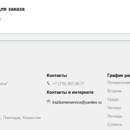
ля заказа
е
График р
Понедельни
vice"
+7 (776) 807-08-77
Вторник
Среда
kazburnerservice@yandex.ru
Четверг
Пятница
1, Павлодар, Казахстан
Суббота