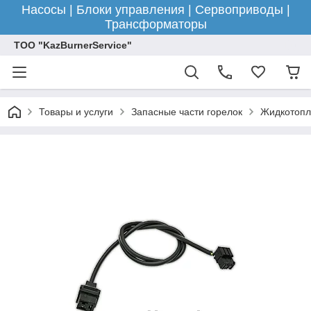
Насосы | Блоки управления | Сервоприводы |
Трансформаторы
ТОО "KazBurnerService"
Товары и услуги
Запасные части горелок
Жидкотопл