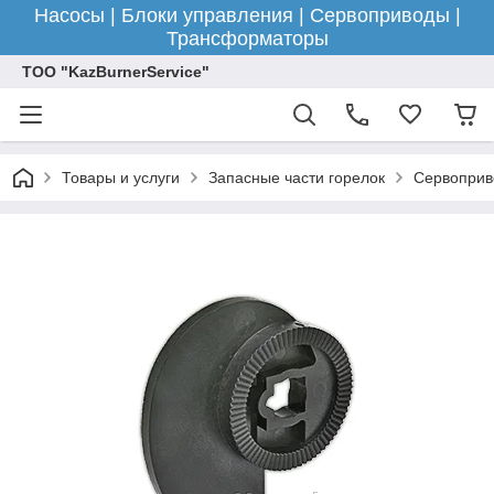
Насосы | Блоки управления | Сервоприводы |
Трансформаторы
ТОО "KazBurnerService"
Товары и услуги
Запасные части горелок
Сервоприв