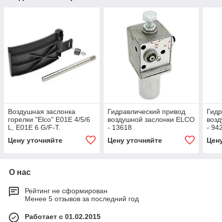
Воздушная заслонка
Гидравлический привод
Гидр
горелки "Elco" E01E 4/5/6
воздушной заслонки ELCO
возд
L, E01E 6 G/F-T.
- 13618
- 94
Цену уточняйте
Цену уточняйте
Цен
О нас
Рейтинг не сформирован
Менее 5 отзывов за последний год
Работает с 01.02.2015