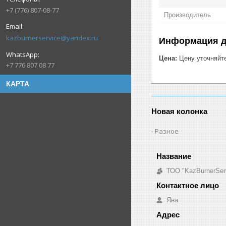
+7 (776) 807-08-77
Производитель
kazburnerservice@yandex.ru
Информация д
Цена:
Цену уточняйт
+7 776 807 08 77
КАРТА
Новая колонка
Разное
ТОО "KazBurnerSer
Яна