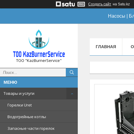
Создать сайт
на Satu.kz
Насосы | Б
ГЛАВНАЯ
О
ТОО "KazBurnerService"
Товары и услуги
Горелки Uret
Водогрейные котлы
Запасные части горелок