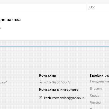
Elco
ля заказа
е
График р
Понедельни
vice"
+7 (776) 807-08-77
Вторник
Среда
kazburnerservice@yandex.ru
Четверг