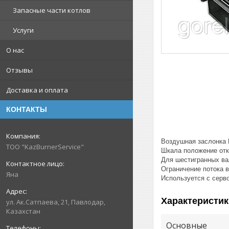
Запасные части котлов
Услуги
О нас
Отзывы
Доставка и оплата
КОНТАКТЫ
Воздушная заслонка 
ТОО "KazBurnerService"
Шкала положение отк
Для шестигранных ва
Ограничение потока 
Яна
Используется с cерв
Характеристик
ул. Ак.Сатпаева, 21, Павлодар,
Казахстан
Основные