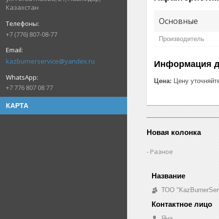
Казахстан
Основные
+7 (776) 807-08-77
Производитель
kazburnerservice@yandex.ru
Информация д
Цена:
Цену уточняйт
+7 776 807 08 77
КАРТА
Новая колонка
Разное
ТОО "KazBurnerSer
Яна