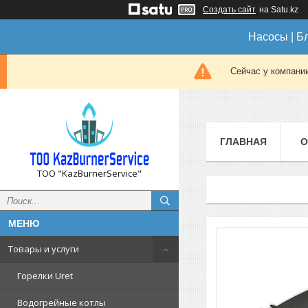
Создать сайт
на Satu.kz
Насосы | Б
Сейчас у компании
ГЛАВНАЯ
О
ТОО "KazBurnerService"
Товары и услуги
Горелки Uret
Водогрейные котлы