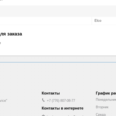
Elco
ля заказа
е
График р
Понедельни
vice"
+7 (776) 807-08-77
Вторник
Среда