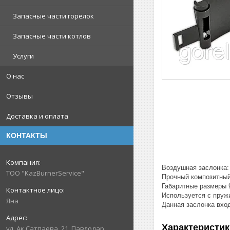
Запасные части горелок
Запасные части котлов
Услуги
О нас
Отзывы
Доставка и оплата
КОНТАКТЫ
Воздушная заслонка:
ТОО "KazBurnerService"
Прочный композитны
Габаритные размеры 
Используется с пруж
Яна
Данная заслонка вход
Характеристик
ул. Ак.Сатпаева, 21, Павлодар,