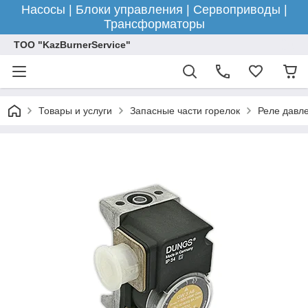
Насосы | Блоки управления | Сервоприводы |
Трансформаторы
ТОО "KazBurnerService"
Товары и услуги
Запасные части горелок
Реле давле