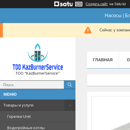
Создать сайт
на Satu.kz
Насосы | Б
Сейчас у компан
ГЛАВНАЯ
О
ТОО "KazBurnerService"
Товары и услуги
Горелки Uret
Водогрейные котлы