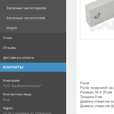
Запасные части горелок
Запасные части котлов
Услуги
О нас
Отзывы
Доставка и оплата
КОНТАКТЫ
Рычаг:
ТОО "KazBurnerService"
Рычаг воздушной зас
Размеры 56 X 20 мм
Толщина 8 мм
Яна
Диаметр отверстие в
Диаметр отверстие ф
ул. Ак.Сатпаева, 21, Павлодар,