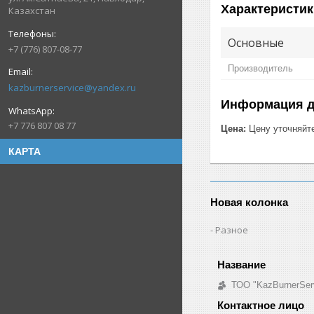
Характеристик
Казахстан
Основные
+7 (776) 807-08-77
Производитель
kazburnerservice@yandex.ru
Информация д
+7 776 807 08 77
Цена:
Цену уточняйт
КАРТА
Новая колонка
Разное
ТОО "KazBurnerSer