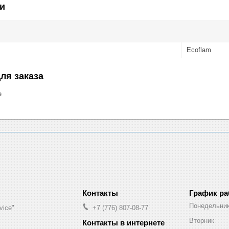
и
Ecoflam
ля заказа
е
График р
Понедельни
vice"
+7 (776) 807-08-77
Вторник