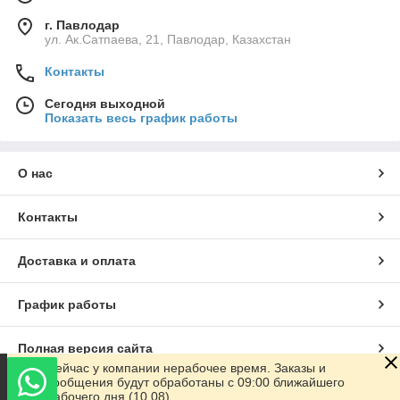
г. Павлодар
ул. Ак.Сатпаева, 21, Павлодар, Казахстан
Контакты
Сегодня выходной
Показать весь график работы
О нас
Контакты
Доставка и оплата
График работы
Полная версия сайта
Сейчас у компании нерабочее время. Заказы и
сообщения будут обработаны с 09:00 ближайшего
Сайт создан на маркетплейсе
Satu.kz
рабочего дня (10.08)