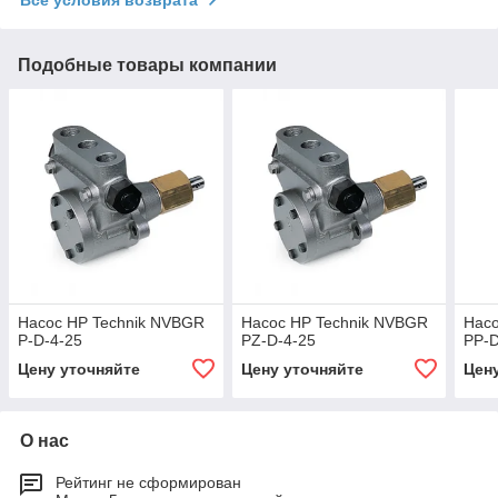
Все условия возврата
Подобные товары компании
Насос НР Technik NVBGR
Насос НР Technik NVBGR
Насо
P-D-4-25
PZ-D-4-25
PP-D
Цену уточняйте
Цену уточняйте
Цен
О нас
Рейтинг не сформирован