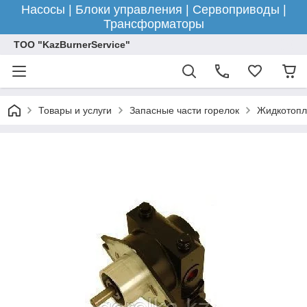
Насосы | Блоки управления | Сервоприводы |
Трансформаторы
ТОО "KazBurnerService"
Товары и услуги
Запасные части горелок
Жидкотопл