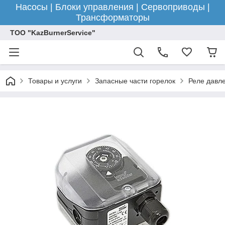
Насосы | Блоки управления | Сервоприводы |
Трансформаторы
ТОО "KazBurnerService"
Товары и услуги
Запасные части горелок
Реле давле