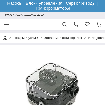
Насосы | Блоки управления | Сервоприводы |
Трансформаторы
ТОО "KazBurnerService"
Товары и услуги
Запасные части горелок
Реле давле