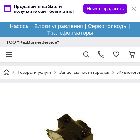
Продавайте на Satu и
Начать продавать
получайте сайт бесплатно!
Насосы | Блоки управления | Сервоприводы |
Трансформаторы
ТОО "KazBurnerService"
Товары и услуги
Запасные части горелок
Жидкотопл