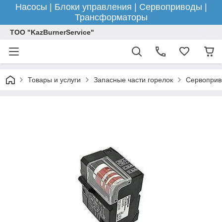
Насосы | Блоки управления | Сервоприводы |
Трансформаторы
ТОО "KazBurnerService"
Товары и услуги
Запасные части горелок
Сервоприв