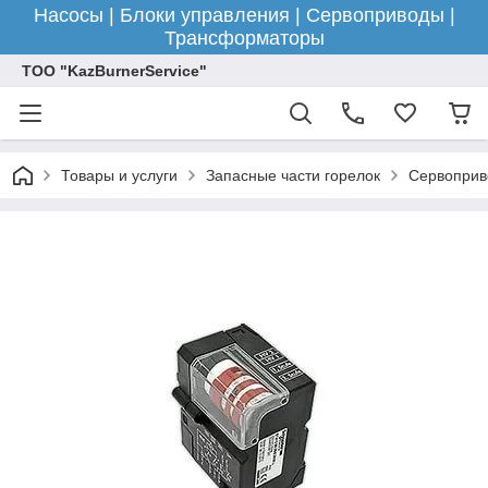
Насосы | Блоки управления | Сервоприводы |
Трансформаторы
ТОО "KazBurnerService"
Товары и услуги
Запасные части горелок
Сервоприв