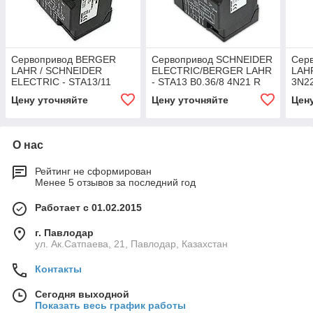
Сервопривод BERGER
Сервопривод SCHNEIDER
Cер
LAHR / SCHNEIDER
ELECTRIC/BERGER LAHR
LAHR
ELECTRIC - STA13/11
- STA13 B0.36/8 4N21 R
3N2
B0.36/8 3N23 L
Цену уточняйте
Цену уточняйте
Цен
О нас
Рейтинг не сформирован
Менее 5 отзывов за последний год
Работает с 01.02.2015
г. Павлодар
ул. Ак.Сатпаева, 21, Павлодар, Казахстан
Контакты
Сегодня выходной
Показать весь график работы