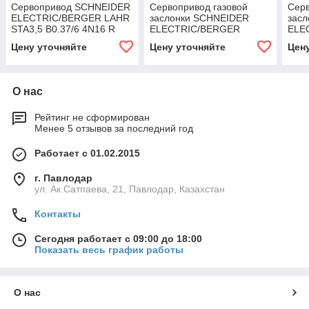
Сервопривод SCHNEIDER
Сервопривод газовой
Серв
ELECTRIC/BERGER LAHR
заслонки SCHNEIDER
зас
STA3,5 B0.37/6 4N16 R
ELECTRIC/BERGER
ELE
LAHR/DUNGS - SAD 1.5 /
LAH
Цену уточняйте
Цену уточняйте
Цен
STE4,5 B3.51/6 01R
- SA
01R
О нас
Рейтинг не сформирован
Менее 5 отзывов за последний год
Работает с 01.02.2015
г. Павлодар
ул. Ак.Сатпаева, 21, Павлодар, Казахстан
Контакты
Сегодня работает с 09:00 до 18:00
Показать весь график работы
О нас