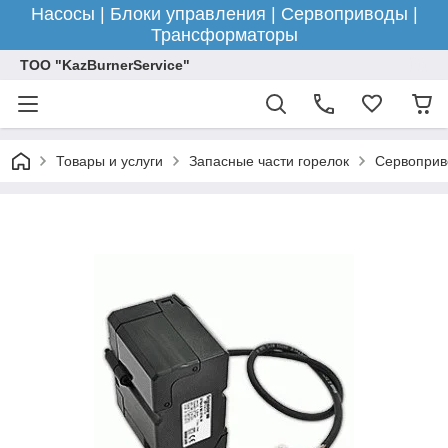
Насосы | Блоки управления | Сервоприводы |
Трансформаторы
ТОО "KazBurnerService"
Товары и услуги
Запасные части горелок
Сервоприв