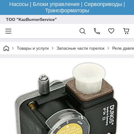
Насосы | Блоки управления | Сервоприводы |
Трансформаторы
ТОО "KazBurnerService"
Товары и услуги
Запасные части горелок
Реле давле