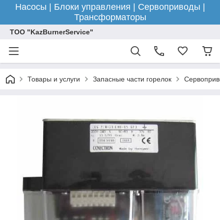
Насосы | Блоки управления | Сервоприводы |
Трансформаторы
ТОО "KazBurnerService"
Товары и услуги
Запасные части горелок
Сервоприв