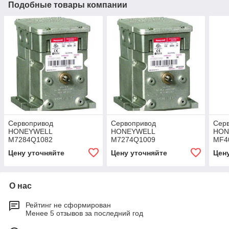
Подобные товары компании
Cервопривод
Cервопривод
Cер
HONEYWELL
HONEYWELL
HON
M7284Q1082
M7274Q1009
MF4
Цену уточняйте
Цену уточняйте
Цен
О нас
Рейтинг не сформирован
Менее 5 отзывов за последний год