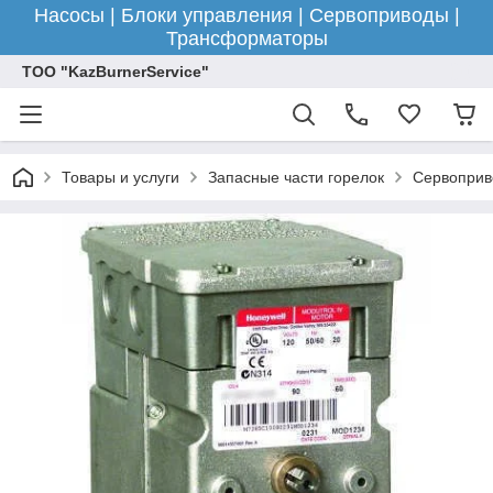
Насосы | Блоки управления | Сервоприводы |
Трансформаторы
ТОО "KazBurnerService"
Товары и услуги
Запасные части горелок
Сервоприв