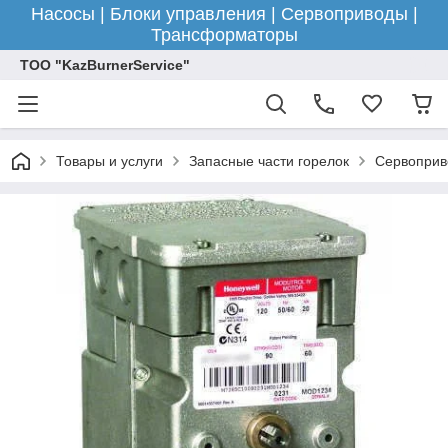
Насосы | Блоки управления | Сервоприводы |
Трансформаторы
ТОО "KazBurnerService"
Товары и услуги
Запасные части горелок
Сервоприв