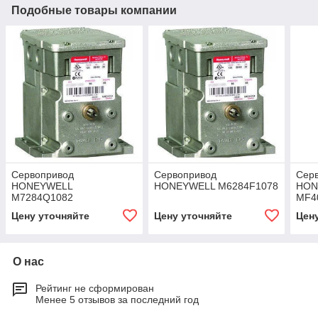
Подобные товары компании
Cервопривод
Cервопривод
Cер
HONEYWELL
HONEYWELL M6284F1078
HON
M7284Q1082
MF4
Цену уточняйте
Цену уточняйте
Цен
О нас
Рейтинг не сформирован
Менее 5 отзывов за последний год