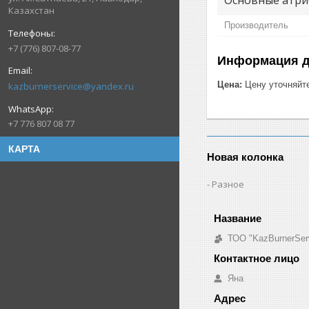
Казахстан
Производитель
+7 (776) 807-08-77
Информация д
Цена:
Цену уточняйт
kazburnerservice@yandex.ru
+7 776 807 08 77
КАРТА
Новая колонка
Разное
ТОО "KazBurnerSer
Яна