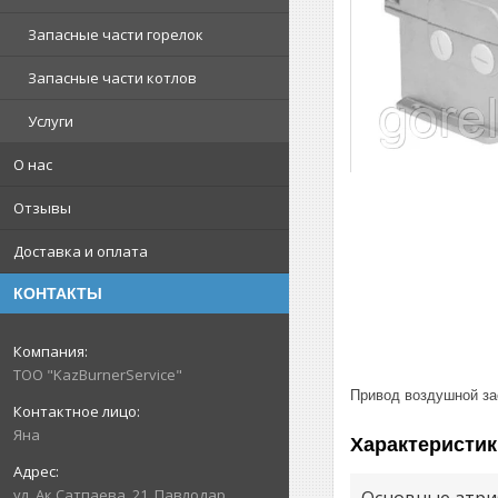
Запасные части горелок
Запасные части котлов
Услуги
О нас
Отзывы
Доставка и оплата
КОНТАКТЫ
ТОО "KazBurnerService"
Привод воздушной за
Яна
Характеристик
ул. Ак.Сатпаева, 21, Павлодар,
Основные атри