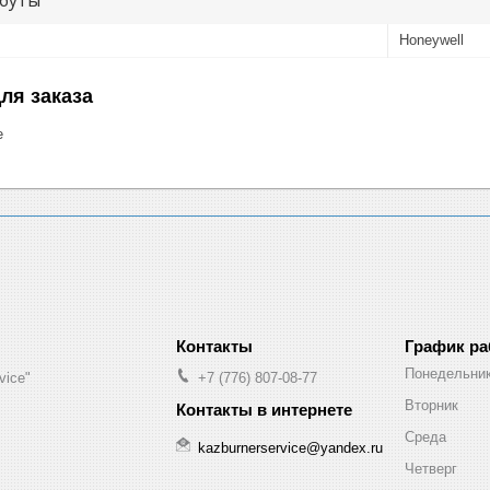
Honeywell
ля заказа
е
График р
Понедельни
vice"
+7 (776) 807-08-77
Вторник
Среда
kazburnerservice@yandex.ru
Четверг