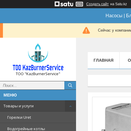
Создать сайт
на Satu.kz
Насосы | Б
Сейчас у компании
ГЛАВНАЯ
О
ТОО "KazBurnerService"
Товары и услуги
Горелки Uret
Водогрейные котлы