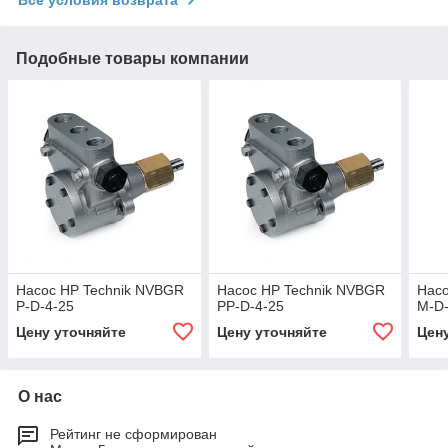
Все условия возврата
Подобные товары компании
Насос НР Technik NVBGR
Насос НР Technik NVBGR
Насо
P-D-4-25
PP-D-4-25
M-D-
Цену уточняйте
Цену уточняйте
Цен
О нас
Рейтинг не сформирован