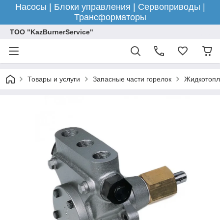
Насосы | Блоки управления | Сервоприводы |
Трансформаторы
ТОО "KazBurnerService"
Товары и услуги
Запасные части горелок
Жидкотопл