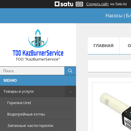
Создать сайт
на Satu.kz
Насосы | Б
ГЛАВНАЯ
О
ТОО "KazBurnerService"
Товары и услуги
Горелки Uret
Водогрейные котлы
Запасные части горелок