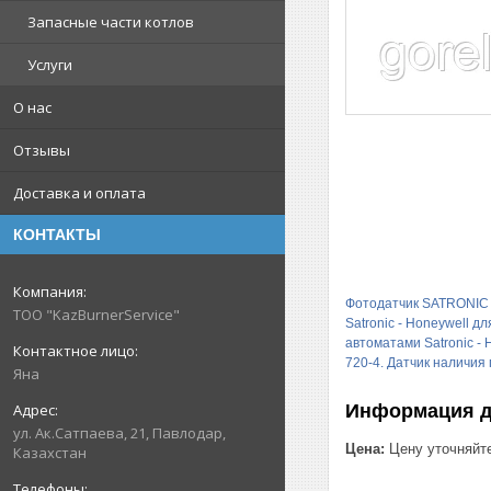
Запасные части котлов
Услуги
О нас
Отзывы
Доставка и оплата
КОНТАКТЫ
Фотодатчик SATRONIC I
ТОО "KazBurnerService"
Satronic - Honeywell 
автоматами Satronic - H
720-4. Датчик наличи
Яна
Информация д
ул. Ак.Сатпаева, 21, Павлодар,
Цена:
Цену уточняйт
Казахстан