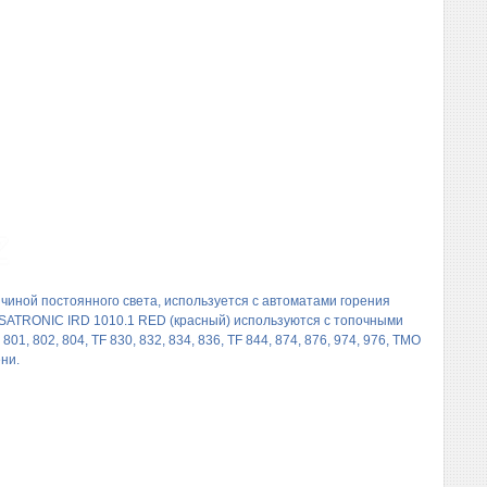
чиной постоянного света, используется с автоматами горения
и SATRONIC IRD 1010.1 RED (красный) используются с топочными
01, 802, 804, TF 830, 832, 834, 836, TF 844, 874, 876, 974, 976, TMO
ени.