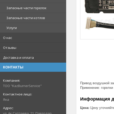
Запасные части горелок
Запасные части котлов
Услуги
О нас
Отзывы
Доставка и оплата
КОНТАКТЫ
Привод воздушной за
ТОО "KazBurnerService"
Применение: горелки
Информация д
Яна
Цена:
Цену уточняйт
ул. Ак.Сатпаева, 21, Павлодар,