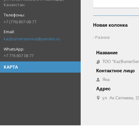
Казахстан
+7 (776) 807-08-77
Новая колонка
Разное
kazburnerservice@yandex.ru
+7 776 807 08 77
ТОО "KazBurnerSer
КАРТА
Яна
ул. Ак.Сатпаева, 2