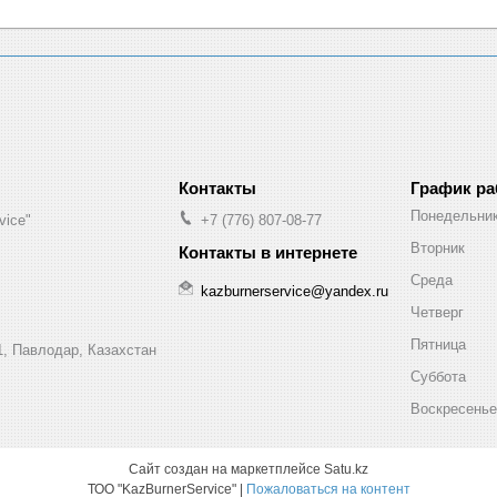
График р
Понедельни
vice"
+7 (776) 807-08-77
Вторник
Среда
kazburnerservice@yandex.ru
Четверг
Пятница
1, Павлодар, Казахстан
Суббота
Воскресенье
Сайт создан на маркетплейсе
Satu.kz
ТОО "KazBurnerService" |
Пожаловаться на контент