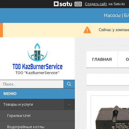
Создать сайт
на Satu.kz
Насосы | Б
Сейчас у компан
ГЛАВНАЯ
О
ТОО "KazBurnerService"
Товары и услуги
Горелки Uret
Водогрейные котлы