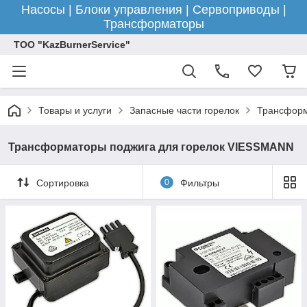
Насосы | Блоки управления | Сервоприводы |
Трансформаторы
ТОО "KazBurnerService"
Товары и услуги
Запасные части горелок
Трансформ
Трансформаторы поджига для горелок VIESSMANN
Сортировка
0
Фильтры