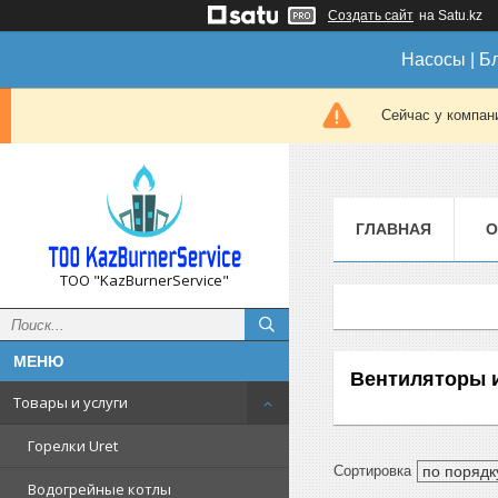
Создать сайт
на Satu.kz
Насосы | Б
Сейчас у компан
ГЛАВНАЯ
О
ТОО "KazBurnerService"
Вентиляторы 
Товары и услуги
Горелки Uret
Водогрейные котлы