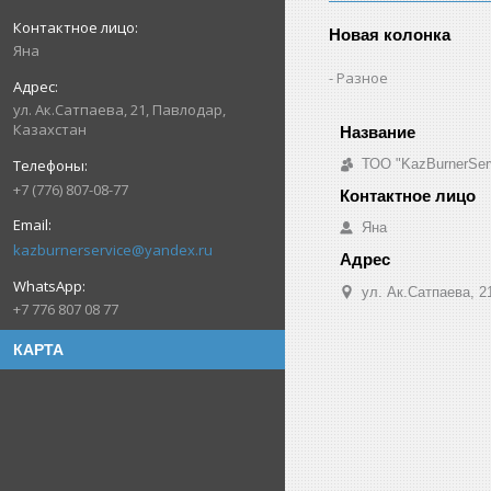
Новая колонка
Яна
Разное
ул. Ак.Сатпаева, 21, Павлодар,
Казахстан
ТОО "KazBurnerSer
+7 (776) 807-08-77
Яна
kazburnerservice@yandex.ru
ул. Ак.Сатпаева, 2
+7 776 807 08 77
КАРТА