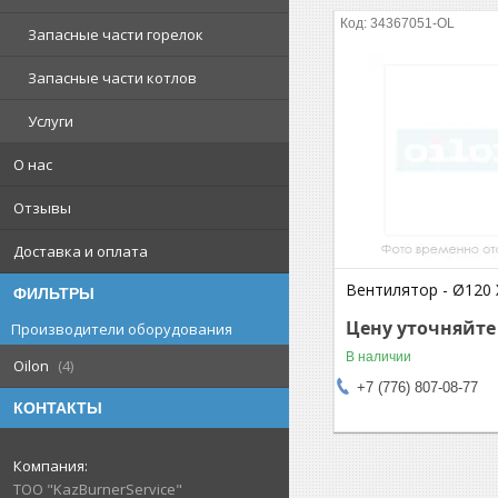
34367051-OL
Запасные части горелок
Запасные части котлов
Услуги
О нас
Отзывы
Доставка и оплата
Вентилятор - Ø120 
ФИЛЬТРЫ
Цену уточняйте
Производители оборудования
В наличии
Oilon
4
+7 (776) 807-08-77
КОНТАКТЫ
ТОО "KazBurnerService"