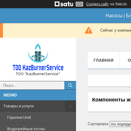
Создать сайт
на Satu.kz
Насосы | Б
Сейчас у компан
ГЛАВНАЯ
О
ТОО "KazBurnerService"
Компоненты ж
Товары и услуги
Горелки Uret
Водогрейные котлы