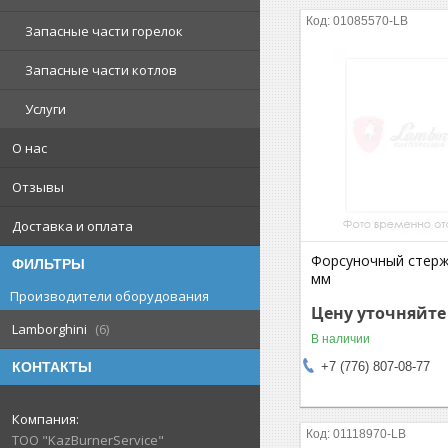
01085570-LB
Запасные части горелок
Запасные части котлов
Услуги
О нас
Отзывы
Доставка и оплата
Форсуночный стерж
ФИЛЬТРЫ
мм
Производители оборудования
Цену уточняйте
Lamborghini
6
В наличии
+7 (776) 807-08-77
КОНТАКТЫ
01118970-LB
ТОО "KazBurnerService"