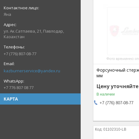
Яна
ул. Ак.Сатпаева, 21, Павлодар,
Казахстан
+7 (776) 807-08-77
Форсуночный стерж
kazburnerservice@yandex.ru
мм
Цену уточняйте
+7 776 807 08 77
В наличии
КАРТА
+7 (776) 807-08-77
01102310-LB