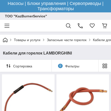
Насосы | Блоки управления | Сервоприводы |
Трансформаторы
ТОО "KazBurnerService"
Товары и услуги
Запасные части горелок
Кабели для
Кабели для горелок LAMBORGHINI
Сортировка
0
Фильтры