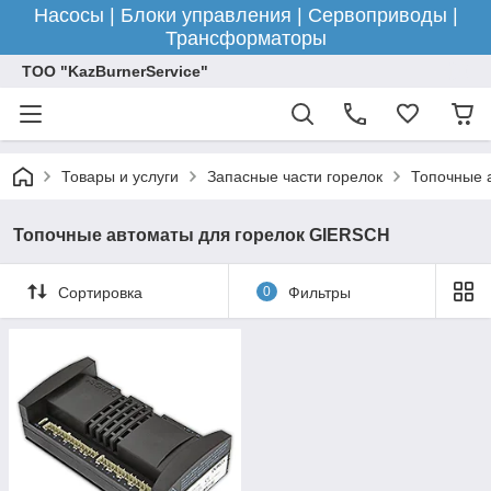
Насосы | Блоки управления | Сервоприводы |
Трансформаторы
ТОО "KazBurnerService"
Товары и услуги
Запасные части горелок
Топочные 
Топочные автоматы для горелок GIERSCH
Сортировка
0
Фильтры