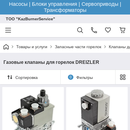
Насосы | Блоки управления | Сервоприводы |
Трансформаторы
ТОО "KazBurnerService"
Товары и услуги
Запасные части горелок
Клапаны д
Газовые клапаны для горелок DREIZLER
Сортировка
0
Фильтры